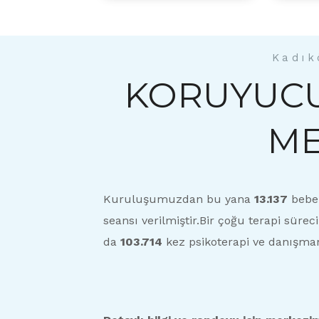
Kadık
KORUYUCU
ME
Kuruluşumuzdan bu yana
13.137
bebek
seansı verilmiştir.Bir çoğu terapi sür
da
103.714
kez psikoterapi ve danışmanl